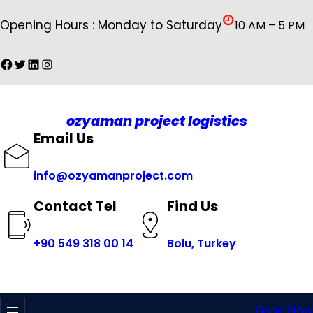
İçeriğe
Opening Hours : Monday to Saturday
10 AM – 5 PM
geç
Facebook
Twitter
LinkedIn
Instagram
ozyaman project logistics
Email Us
info@ozyamanproject.com
Find Us
Contact Tel
+
90 549 318 00 14
Bolu, Turkey
Book Now