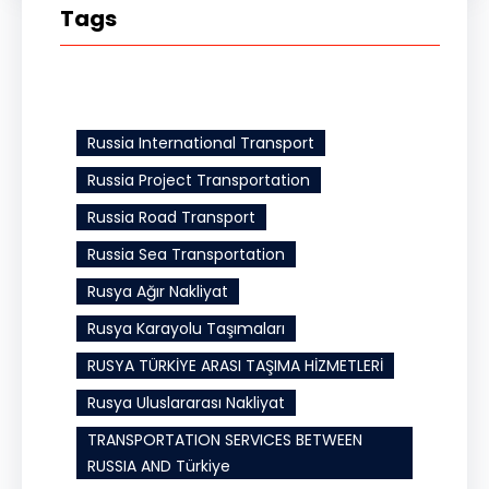
Tags
Russia International Transport
Russia Project Transportation
Russia Road Transport
Russia Sea Transportation
Rusya Ağır Nakliyat
Rusya Karayolu Taşımaları
RUSYA TÜRKİYE ARASI TAŞIMA HİZMETLERİ
Rusya Uluslararası Nakliyat
TRANSPORTATION SERVICES BETWEEN
RUSSIA AND Türkiye